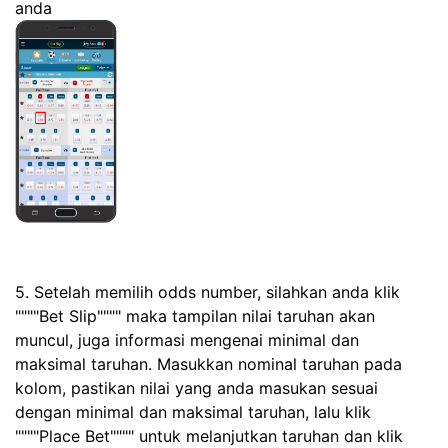
anda
5. Setelah memilih odds number, silahkan anda klik
""""Bet Slip"""" maka tampilan nilai taruhan akan
muncul, juga informasi mengenai minimal dan
maksimal taruhan. Masukkan nominal taruhan pada
kolom, pastikan nilai yang anda masukan sesuai
dengan minimal dan maksimal taruhan, lalu klik
""""Place Bet"""" untuk melanjutkan taruhan dan klik