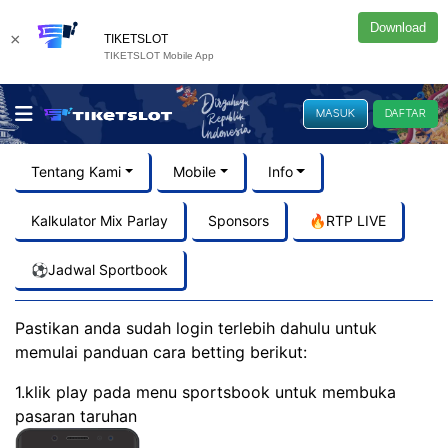
Download
×
TIKETSLOT
TIKETSLOT Mobile App
MASUK
DAFTAR
Tentang Kami
Mobile
Info
Kalkulator Mix Parlay
Sponsors
🔥RTP LIVE
⚽️Jadwal Sportbook
Pastikan anda sudah login terlebih dahulu untuk
memulai panduan cara betting berikut:
1.klik play pada menu sportsbook untuk membuka
pasaran taruhan