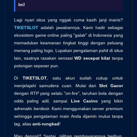
Ini!
Lagi nyari situs yang nggak cuma kasih janji manis?
TIKETSLOT
adalah jawabannya. Kami hadir sebagai
ekosistem game online paling "galak" di Indonesia yang
memadukan keamanan tingkat tinggi dengan peluang
menang paling logis. Lupakan pengalaman pahit di situs
lain, saatnya rasakan sensasi
WD secepat kilat
tanpa
potongan sepeser pun.
Di
TIKETSLOT
, satu akun sudah cukup untuk
menjelajahi samudera cuan. Mulai dari
Slot Gacor
dengan RTP yang selalu "on-fire", taruhan bola dengan
odds paling adil, sampai
Live Casino
yang bikin
adrenalin berdesir. Kami menggunakan server premium
sehingga pengalaman main Anda dijamin mulus tanpa
lag, alias
anti-rungkad
!
Mau deposit? Santai, pilihan pembayarannya bejibun.