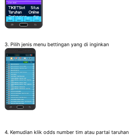
3. Pilih jenis menu bettingan yang di inginkan
4. Kemudian klik odds number tim atau partai taruhan